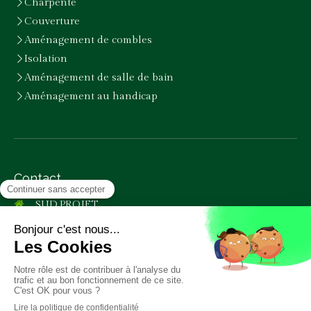
Charpente
Couverture
Aménagement de combles
Isolation
Aménagement de salle de bain
Aménagement au handicap
Contact
SUD PROJET
39 allée gabriel trotobas
83390
Cuers
Afficher le téléphone
Contact