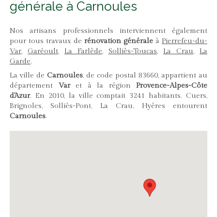
générale à Carnoules
Nos artisans professionnels interviennent également
pour tous travaux de
rénovation générale
à
Pierrefeu-du-
Var
,
Garéoult
,
La Farlède
,
Solliès-Toucas
,
La Crau
,
La
Garde
.
La ville de
Carnoules
, de code postal 83660, appartient au
département
Var
et à la région
Provence-Alpes-Côte
d'Azur
. En 2010, la ville comptait 3241 habitants. Cuers,
Brignoles, Solliès-Pont, La Crau, Hyères entourent
Carnoules
.